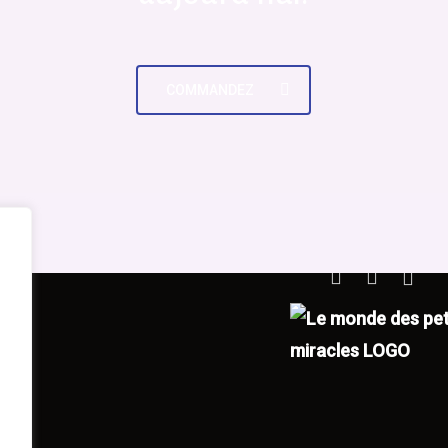
vrir
Nous joindre
E-mail :
info@chickoos.ca
der
COMMANDEZ
Téléphone :
1 514 439 811
Adresse :
5626 Boul Henri-
s
 rapides
Bourassa E, Montréal, QC 
Retrouvez-nous sur
 de la vie privé
 d’utilisation