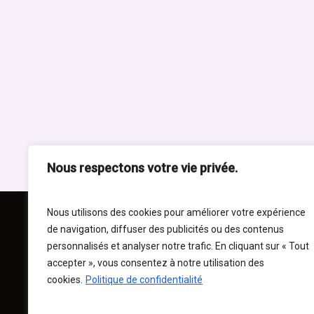
A propos
Décou
Comman
Menu
À propo
Chickoo’s : restaurant convivial
Liens
spécialisé dans le poulet, offrant des
plats créatifs, savoureux, et inspirés
Politique
Nous respectons votre vie privée.
des saveurs authentiques.
Politique
Nous utilisons des cookies pour améliorer votre expérience
de navigation, diffuser des publicités ou des contenus
personnalisés et analyser notre trafic. En cliquant sur « Tout
accepter », vous consentez à notre utilisation des
cookies.
Politique de confidentialité